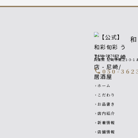
和
〒661-0976
兵庫県
尼崎市潮江1-3-
050-362
call
Footer navigatio
ホーム
chevron_right
こだわり
chevron_right
お品書き
chevron_right
店内紹介
chevron_right
新着情報
chevron_right
店舗情報
chevron_right