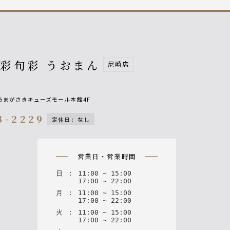
彩旬彩 うおまん
尼崎店
1 あまがさきキューズモール本館4F
3-2229
定休日
:
なし
n
営業日・営業時間
日
:
11
:
00
~
15
:
00
17
:
00
~
22
:
00
月
:
11
:
00
~
15
:
00
17
:
00
~
22
:
00
火
:
11
:
00
~
15
:
00
17
:
00
~
22
:
00