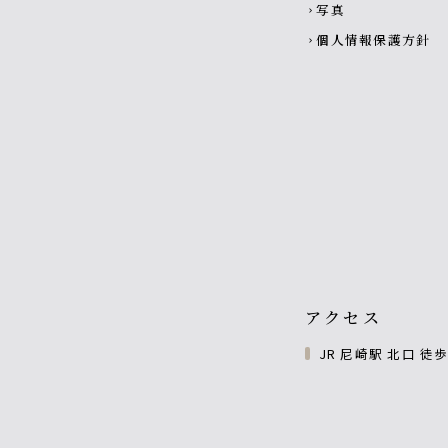
写真
chevron_right
個人情報保護方針
chevron_right
アクセス
JR 尼崎駅 北口 徒