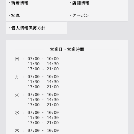
新着情報
店舗情報
chevron_right
chevron_right
写真
クーポン
chevron_right
chevron_right
個人情報保護方針
chevron_right
営業日・営業時間
日
:
07
:
00
~
10
:
00
11
:
30
~
14
:
30
17
:
00
~
21
:
00
月
:
07
:
00
~
10
:
00
11
:
30
~
14
:
30
17
:
00
~
21
:
00
火
:
07
:
00
~
10
:
00
11
:
30
~
14
:
30
17
:
00
~
21
:
00
水
:
07
:
00
~
10
:
00
11
:
30
~
14
:
30
17
:
00
~
21
:
00
木
:
07
:
00
~
10
:
00