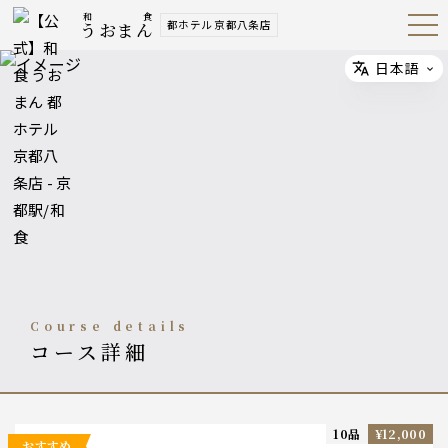
和食
都ホテル 京都八条店
うおまん
Open
Navig
ation
Menu
日本語
Select
course details
コース詳細
10品
¥12,000
おすすめ