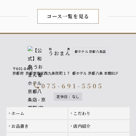
コース一覧を見る
和食
都ホテル 京都八条店
うおまん
〒601-8412
京都府
京都市南区西九条院町１７
都ホテル 京都八条 本館B1F
075-691-5505
call
定休日
:
なし
Footer navigation
ホーム
こだわり
chevron_right
chevron_right
お品書き
店内紹介
chevron_right
chevron_right