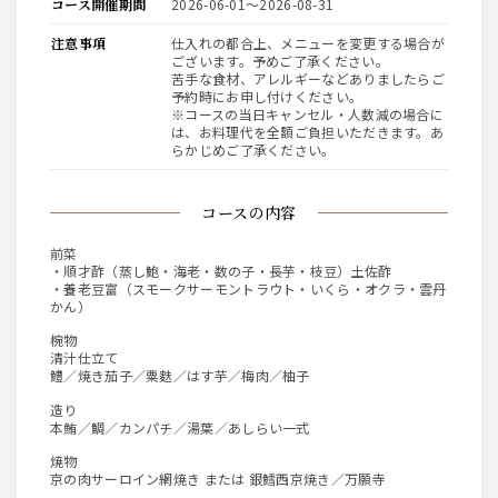
コース開催期間
2026-06-01〜2026-08-31
注意事項
仕入れの都合上、メニューを変更する場合が
ございます。予めご了承ください。
苦手な食材、アレルギーなどありましたらご
予約時にお申し付けください。
※コースの当日キャンセル・人数減の場合に
は、お料理代を全額ご負担いただきます。あ
らかじめご了承ください。
コースの内容
前菜
・順才酢（蒸し鮑・海老・数の子・長芋・枝豆）土佐酢
・養老豆富（スモークサーモントラウト・いくら・オクラ・雲丹
かん）
椀物
清汁仕立て
鱧／焼き茄子／粟麩／はす芋／梅肉／柚子
造り
本鮪／鯛／カンパチ／湯葉／あしらい一式
焼物
京の肉サーロイン網焼き または 銀鱈西京焼き／万願寺