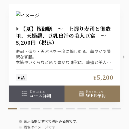
【夏】桜御膳 ～ 上握り寿司と御造
里、天婦羅、豆乳出汁の美人豆富 ～
5,200円（税込）
寿司・造り・天ぷらを一度に愉しめる、華やかで贅
沢な御膳。
本鮪やいくらなど彩り豊かな味覚に、籠盛と美人豆
富を添えた満足度の高い内容です。
特別なひとときにもふさわしい、上質な一膳をお愉
¥5,200
6品
しみください。
details
reserve
コース詳細
WEB予約
表示価格はすべて税込み価格です。
画像はイメージです