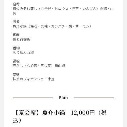
合肴
鰻のみぞれ蒸し（百合根・ヒロウス・里芋・いんげん）銀餡・山
葵
強肴
魚介小鍋（海老・貝柱・カンパチ・鯛・サーモン）
御飯
鯛茗荷御飯
香物
ちりめん山椒
留椀
赤だし（なめ茸・三つ葉）粉山椒
甘味
抹茶のフィナンシェ・小豆
Plan
【夏会席】魚介小鍋 12,000円（税
込）