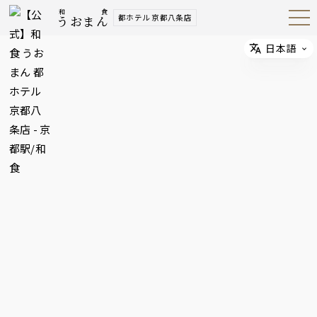
和食
都ホテル 京都八条店
うおまん
Open
Navig
ation
Menu
日本語
Select