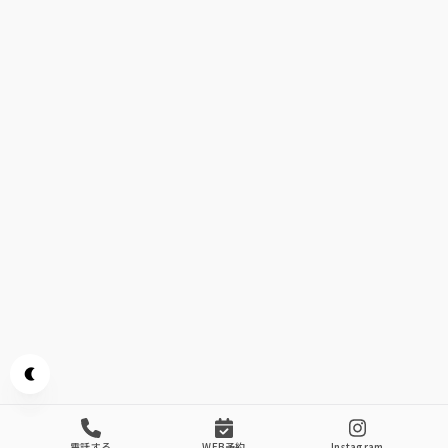
Appearance mode switch
電話する
WEB予約
Instagram