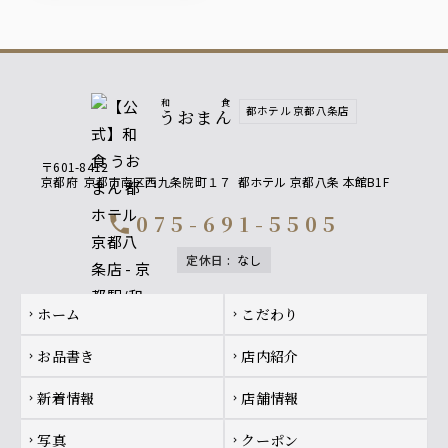
和食
都ホテル 京都八条店
うおまん
〒601-8412
京都府
京都市南区西九条院町１７
都ホテル 京都八条 本館B1F
075-691-5505
call
定休日
:
なし
Footer navigation
ホーム
こだわり
chevron_right
chevron_right
お品書き
店内紹介
chevron_right
chevron_right
新着情報
店舗情報
chevron_right
chevron_right
写真
クーポン
chevron_right
chevron_right