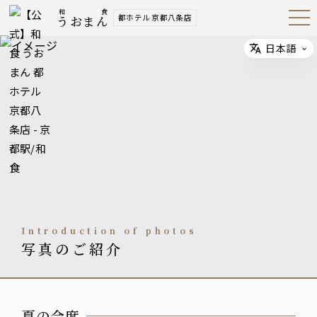
和食
都ホテル 京都八条店
うおまん
Open
Navig
ation
Menu
日本語
Select
Introduction of photos
写真のご紹介
夏の会席