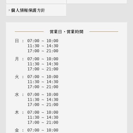
個人情報保護方針
chevron_right
営業日・営業時間
日
:
07
:
00
~
10
:
00
11
:
30
~
14
:
30
17
:
00
~
21
:
00
月
:
07
:
00
~
10
:
00
11
:
30
~
14
:
30
17
:
00
~
21
:
00
火
:
07
:
00
~
10
:
00
11
:
30
~
14
:
30
17
:
00
~
21
:
00
水
:
07
:
00
~
10
:
00
11
:
30
~
14
:
30
17
:
00
~
21
:
00
木
:
07
:
00
~
10
:
00
11
:
30
~
14
:
30
17
:
00
~
21
:
00
金
:
07
:
00
~
10
:
00