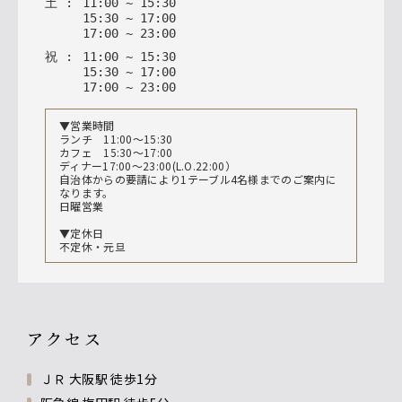
土
:
11
:
00
~
15
:
30
15
:
30
~
17
:
00
17
:
00
~
23
:
00
祝
:
11
:
00
~
15
:
30
15
:
30
~
17
:
00
17
:
00
~
23
:
00
▼営業時間
ランチ 11:00～15:30
カフェ 15:30〜17:00
ディナー17:00〜23:00(L.O.22:00）
自治体からの要請により1テーブル4名様までのご案内に
なります。
日曜営業
▼定休日
不定休・元旦
アクセス
ＪＲ 大阪駅 徒歩1分