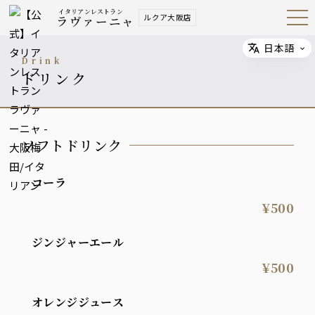
イタリアンレストラン
ルクア大阪店
ラヴァーニャ
Open
Navig
ation
Menu
日本語
Select
drink
ドリンク
ソフトドリンク
コーラ
¥500
ジンジャーエール
¥500
オレンジジュース