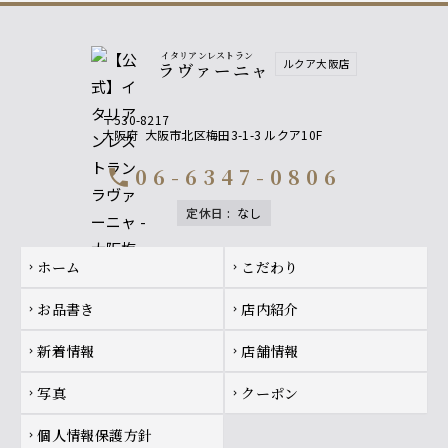
イタリアンレストラン
ルクア大阪店
ラヴァーニャ
〒530-8217
大阪府
大阪市北区梅田3-1-3 ルクア10F
06-6347-0806
call
定休日
:
なし
Footer navigation
ホーム
こだわり
chevron_right
chevron_right
お品書き
店内紹介
chevron_right
chevron_right
新着情報
店舗情報
chevron_right
chevron_right
写真
クーポン
chevron_right
chevron_right
個人情報保護方針
chevron_right