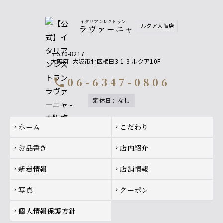
イタリアンレストラン
ルクア大阪店
ラヴァーニャ
〒530-8217
大阪府
大阪市北区梅田3-1-3 ルクア10F
06-6347-0806
call
定休日
:
なし
Footer navigation
ホーム
こだわり
chevron_right
chevron_right
お品書き
店内紹介
chevron_right
chevron_right
新着情報
店舗情報
chevron_right
chevron_right
写真
クーポン
chevron_right
chevron_right
個人情報保護方針
chevron_right