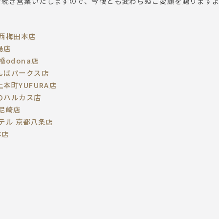
き続き営業いたしますので、今後とも変わらぬご愛顧を賜ります
 西梅田本店
島店
橋odona店
んばパークス店
本町YUFURA店
のハルカス店
 尼崎店
ホテル 京都八条店
本店