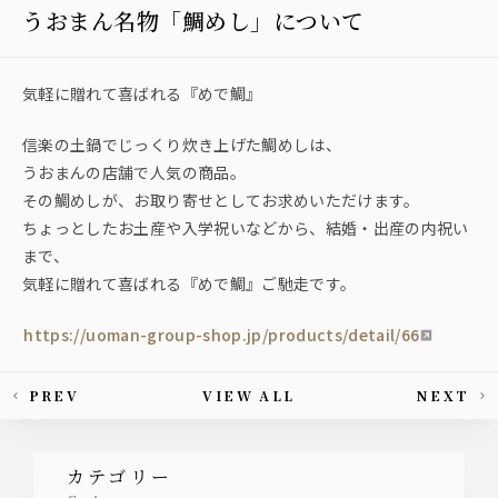
うおまん名物「鯛めし」について
気軽に贈れて喜ばれる『めで鯛』
信楽の土鍋でじっくり炊き上げた鯛めしは、
うおまんの店舗で人気の商品。
その鯛めしが、お取り寄せとしてお求めいただけます。
ちょっとしたお土産や入学祝いなどから、結婚・出産の内祝い
まで、
気軽に贈れて喜ばれる『めで鯛』ご馳走です。
https://uoman-group-shop.jp/products/detail/66
PREV
VIEW ALL
NEXT
This article's paging
カテゴリー