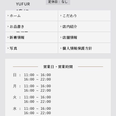
定休日
:
なし
Footer navigation
ホーム
こだわり
chevron_right
chevron_right
お品書き
店内紹介
chevron_right
chevron_right
新着情報
店舗情報
chevron_right
chevron_right
写真
個人情報保護方針
chevron_right
chevron_right
営業日・営業時間
日
:
11
:
00
~
16
:
00
16
:
00
~
22
:
00
月
:
11
:
00
~
16
:
00
16
:
00
~
22
:
00
火
:
11
:
00
~
16
:
00
16
:
00
~
22
:
00
水
:
11
:
00
~
16
:
00
16
:
00
~
22
:
00