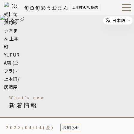
旬魚旬彩うおまん
上本町YUFURA店
Open
Navig
ation
Menu
日本語
Select
what's new
新着情報
2023/04/14(金)
お知らせ