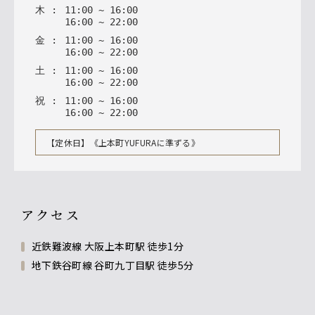
木
:
11
:
00
~
16
:
00
16
:
00
~
22
:
00
金
:
11
:
00
~
16
:
00
16
:
00
~
22
:
00
土
:
11
:
00
~
16
:
00
16
:
00
~
22
:
00
祝
:
11
:
00
~
16
:
00
16
:
00
~
22
:
00
【定休日】《上本町YUFURAに準ずる》
アクセス
近鉄難波線 大阪上本町駅 徒歩1分
地下鉄谷町線 谷町九丁目駅 徒歩5分