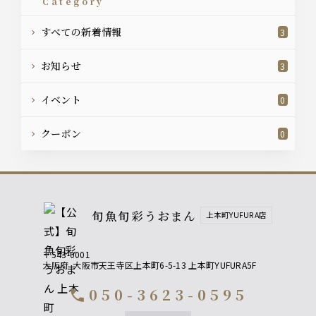
category
すべての新着情報
3
お知らせ
3
イベント
0
クーポン
0
旬魚旬彩うおまん
上本町YUFURA店
〒543-0001
大阪府
大阪市天王寺区上本町6-5-13 上本町YUFURA5F
050-3623-0595
call