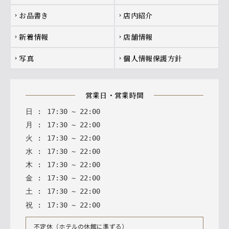
お品書き
店内紹介
chevron_right
chevron_right
新着情報
店舗情報
chevron_right
chevron_right
写真
個人情報保護方針
chevron_right
chevron_right
営業日・営業時間
日
:
17
:
30
~
22
:
00
月
:
17
:
30
~
22
:
00
火
:
17
:
30
~
22
:
00
水
:
17
:
30
~
22
:
00
木
:
17
:
30
~
22
:
00
金
:
17
:
30
~
22
:
00
土
:
17
:
30
~
22
:
00
祝
:
17
:
30
~
22
:
00
不定休（ホテルの休館に準ずる）