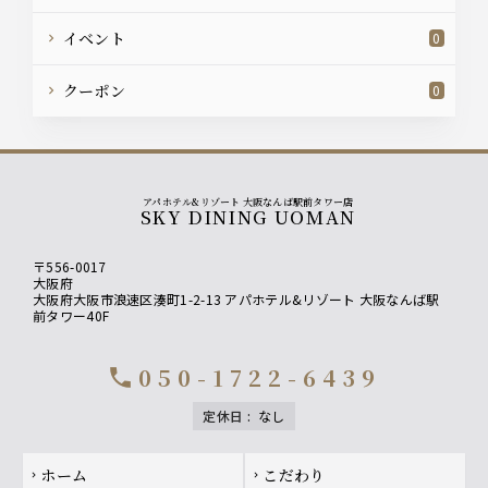
イベント
0
クーポン
0
アパホテル&リゾート 大阪なんば駅前タワー店
SKY DINING UOMAN
〒556-0017
大阪府
大阪府大阪市浪速区湊町1-2-13 アパホテル&リゾート 大阪なんば駅
前タワー40F
050-1722-6439
call
定休日
:
なし
Footer navigation
ホーム
こだわり
chevron_right
chevron_right