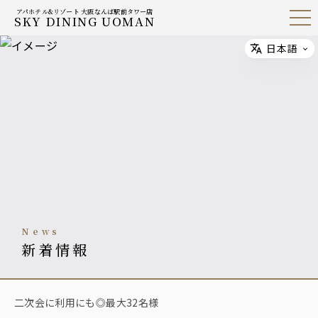
アパホテル&リゾート 大阪なんば駅前タワー店
SKY DINING UOMAN
Open
Navig
ation
Menu
日本語
Select
news
新着情報
二次会に利用にも◎最大32名様