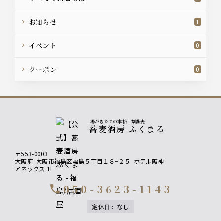
お知らせ
1
イベント
0
クーポン
0
湯がきたての本格十割蕎麦
蕎麦酒房 ふくまる
〒553-0003
大阪府
大阪市福島区福島５丁目１８−２５
ホテル阪神
アネックス 1F
050-3623-1143
call
定休日
:
なし