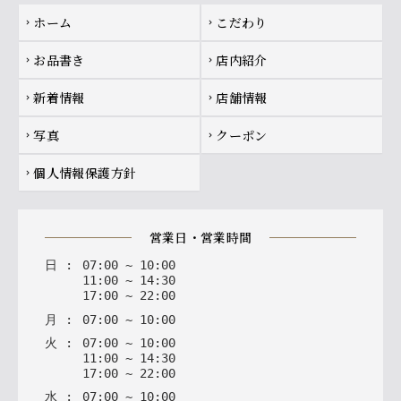
Footer navigation
ホーム
こだわり
chevron_right
chevron_right
お品書き
店内紹介
chevron_right
chevron_right
新着情報
店舗情報
chevron_right
chevron_right
写真
クーポン
chevron_right
chevron_right
個人情報保護方針
chevron_right
営業日・営業時間
日
:
07
:
00
~
10
:
00
11
:
00
~
14
:
30
17
:
00
~
22
:
00
月
:
07
:
00
~
10
:
00
火
:
07
:
00
~
10
:
00
11
:
00
~
14
:
30
17
:
00
~
22
:
00
水
:
07
:
00
~
10
:
00