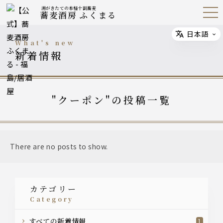
湯がきたての本格十割蕎麦
蕎麦酒房 ふくまる
Open
Navig
ation
Menu
日本語
Select
what's new
新着情報
"クーポン"の投稿一覧
There are no posts to show.
カテゴリー
category
すべての新着情報
1