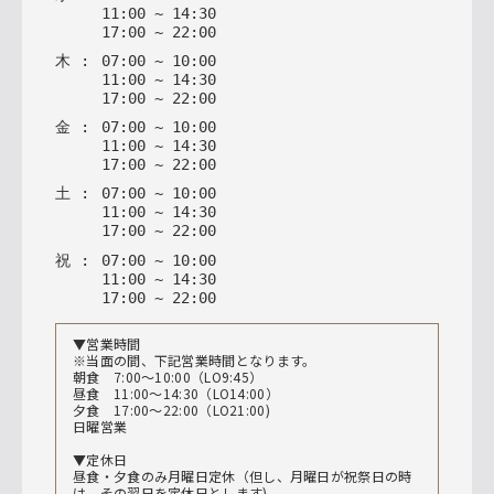
11
:
00
~
14
:
30
17
:
00
~
22
:
00
木
:
07
:
00
~
10
:
00
11
:
00
~
14
:
30
17
:
00
~
22
:
00
金
:
07
:
00
~
10
:
00
11
:
00
~
14
:
30
17
:
00
~
22
:
00
土
:
07
:
00
~
10
:
00
11
:
00
~
14
:
30
17
:
00
~
22
:
00
祝
:
07
:
00
~
10
:
00
11
:
00
~
14
:
30
17
:
00
~
22
:
00
▼営業時間
※当面の間、下記営業時間となります。
朝食 7:00～10:00（LO9:45）
昼食 11:00〜14:30（LO14:00）
夕食 17:00〜22:00（LO21:00)
日曜営業
▼定休日
昼食・夕食のみ月曜日定休（但し、月曜日が祝祭日の時
は、その翌日を定休日とします)